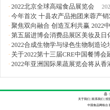
2022北京全球高端食品展览会
202
2022-05-12
今年首次 十县农产品抱团来蓉产销对
聚焦双向融合 创造互利共赢 202
2022-05-12
第五届进博会消费品展区美妆及日
展
2022-05-12
2022合成生物学与绿色生物制造论
成功举办
2022-05-12
关于2022第十三届CRE中国餐博
2022年亚洲国际果蔬展览会将从
05-12
办
2022-05-12
关于我们 | 联系我们 | 招
中国食品网络台