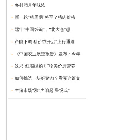
乡村腊月年味浓
新一轮“猪周期”将至？猪肉价格
端牢“中国饭碗”，“北大仓”想
产能下调 猪价或开启“上行通道
《中国农业展望报告》发布：今年
这只“红嘴绿鹦哥”物美价廉营养
如何挑选一块好猪肉？看完这篇文
生猪市场“涨”声响起 警惕或“