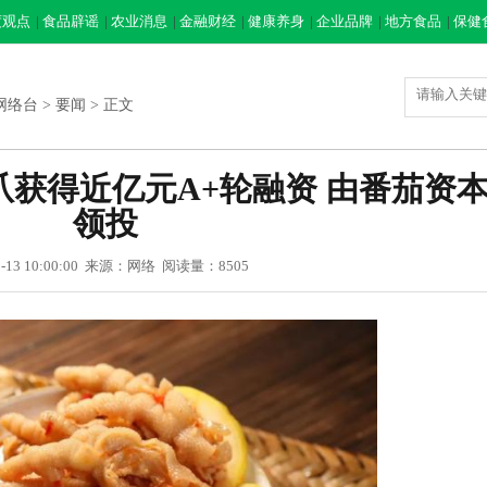
度观点
|
食品辟谣
|
农业消息
|
金融财经
|
健康养身
|
企业品牌
|
地方食品
|
保健
网络台
>
要闻
> 正文
获得近亿元A+轮融资 由番茄资
领投
05-13 10:00:00 来源：网络 阅读量：8505