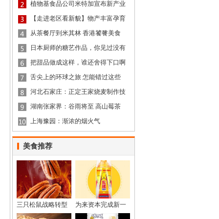
植物基食品公司米特加宣布新产业
【走进老区看新貌】物产丰富孕育
从茶餐厅到米其林 香港饕餮美食
日本厨师的糖艺作品，你见过没有
把甜品做成这样，谁还舍得下口啊
舌尖上的环球之旅 怎能错过这些
河北石家庄：正定王家烧麦制作技
湖南张家界：谷雨将至 高山莓茶
上海豫园：渐浓的烟火气
美食推荐
三只松鼠战略转型
为来资本完成新一