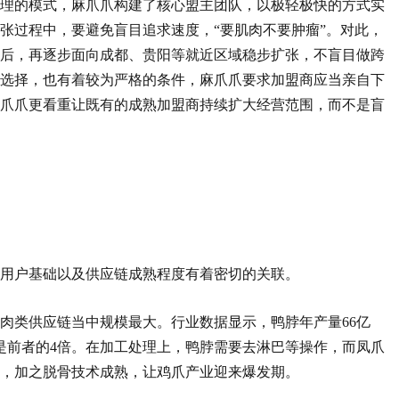
理的模式，麻爪爪构建了核心盟主团队，以极轻极快的方式实
张过程中，要避免盲目追求速度，“要肌肉不要肿瘤”。对此，
后，再逐步面向成都、贵阳等就近区域稳步扩张，不盲目做跨
选择，也有着较为严格的条件，麻爪爪要求加盟商应当亲自下
爪爪更看重让既有的成熟加盟商持续扩大经营范围，而不是盲
身用户基础以及供应链成熟程度有着密切的关联。
肉类供应链当中规模最大。行业数据显示，鸭脖年产量66亿
乎是前者的4倍。在加工处理上，鸭脖需要去淋巴等操作，而凤爪
，加之脱骨技术成熟，让鸡爪产业迎来爆发期。