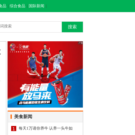
食品
|
综合食品
|
国际新闻
|
搜索
本
美食新闻
每天1万请你养牛 认养一头牛如