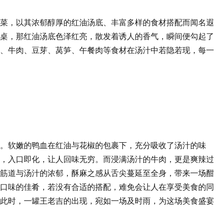
菜，以其浓郁醇厚的红油汤底、丰富多样的食材搭配而闻名遐
桌，那红油汤底色泽红亮，散发着诱人的香气，瞬间便勾起了
、牛肉、豆芽、莴笋、午餐肉等食材在汤汁中若隐若现，每一
。软嫩的鸭血在红油与花椒的包裹下，充分吸收了汤汁的味
，入口即化，让人回味无穷。而浸满汤汁的牛肉，更是爽辣过
筋道与汤汁的浓郁，酥麻之感从舌尖蔓延至全身，带来一场酣
口味的佳肴，若没有合适的搭配，难免会让人在享受美食的同
此时，一罐王老吉的出现，宛如一场及时雨，为这场美食盛宴