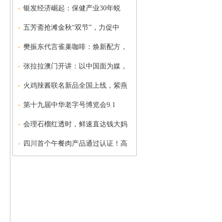
银发经济崛起：保健产业30年蜕
五芳斋抢滩金秋“双节”，力促中
樊振东代言雀巢咖啡：焕新配方，
张拉拉澳门开讲：以中国面为媒，
火鸡辣酱联名新品全国上线，紫燕
第十九届中华老字号博览会9.1
会理石榴红透时，鲜速直达钱大妈
四川首个午餐肉产品通过认证！高