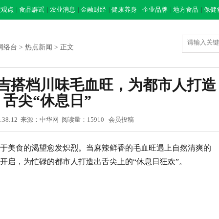
度观点
|
食品辟谣
|
农业消息
|
金融财经
|
健康养身
|
企业品牌
|
地方食品
|
保健
网络台
>
热点新闻
> 正文
吉搭档川味毛血旺，为都市人打造
舌尖“休息日”
3 18:38:12 来源：中华网 阅读量：15910 会员投稿
于美食的渴望愈发炽烈。当麻辣鲜香的毛血旺遇上自然清爽的
开启，为忙碌的都市人打造出舌尖上的“休息日狂欢”。