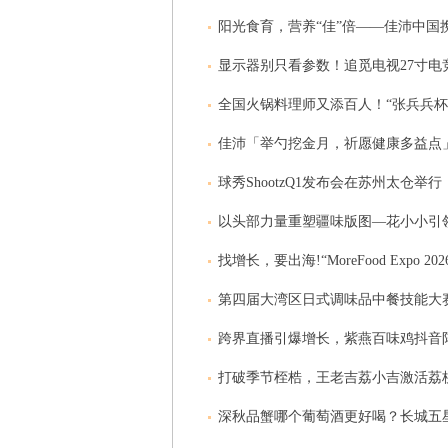
阳光食育，营养“佳”倍——佳沛中国
显示器别只看参数！追觅电视27寸电
全国火锅料理师又添百人！“张兵兵杯
佳沛「举勺挖金月，祈愿健康多益点
球秀ShootzQ1发布会在苏州太仓举行
以头部力量重塑疆味版图—花小小引
找增长，要出海!“MoreFood Expo 20
第四届大湾区日式调味品中餐技能大
跨界直播引爆增长，紫燕百味鸡抖音
打破季节桎梏，王老吉荔小吉激活荔
深秋品蟹哪个葡萄酒更好喝？长城五