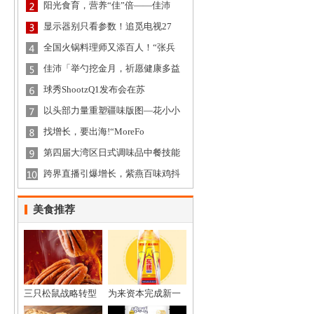
阳光食育，营养“佳”倍——佳沛
显示器别只看参数！追觅电视27
全国火锅料理师又添百人！“张兵
佳沛「举勺挖金月，祈愿健康多益
球秀ShootzQ1发布会在苏
以头部力量重塑疆味版图—花小小
找增长，要出海!“MoreFo
第四届大湾区日式调味品中餐技能
跨界直播引爆增长，紫燕百味鸡抖
美食推荐
三只松鼠战略转型
为来资本完成新一