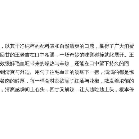
，以其干净纯粹的配料表和自然清爽的口感，赢得了广大消费
回甘的王老吉在口中相遇，一场奇妙的味觉碰撞就此展开。王
效缓解毛血旺带来的燥热与辛辣，还能在口中留下持久的回
到清爽与舒适。用勺子往毛血旺的汤底下一捞，满满的都是惊
餐肉的醇厚，每一样食材都沾满了红油与花椒，散发着浓郁的
，清爽感瞬间上心头，回甘又解辣，让人越吃越上头，根本停