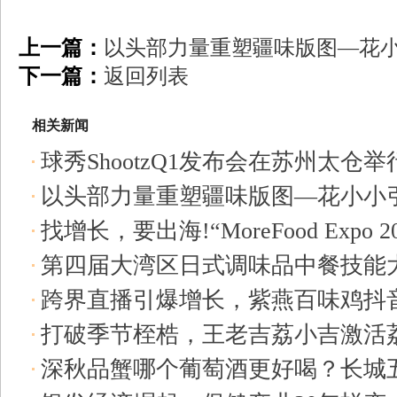
上一篇：
以头部力量重塑疆味版图—花
下一篇：
返回列表
相关新闻
球秀ShootzQ1发布会在苏州太仓举
以头部力量重塑疆味版图—花小小
找增长，要出海!“MoreFood Expo 
2025-10-18
第四届大湾区日式调味品中餐技能
跨界直播引爆增长，紫燕百味鸡抖
盛大开幕
2025-10-17
打破季节桎梏，王老吉荔小吉激活
2025-10-16
深秋品蟹哪个葡萄酒更好喝？长城
10-14