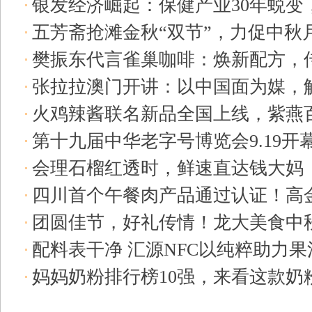
银发经济崛起：保健产业30年蜕变
2025-10-11
五芳斋抢滩金秋“双节”，力促中秋
2025-09-30
樊振东代言雀巢咖啡：焕新配方，
2025-09-30
张拉拉澳门开讲：以中国面为媒，
好”
2025-09-26
火鸡辣酱联名新品全国上线，紫燕
新路径
2025-09-25
第十九届中华老字号博览会9.19开
突破
2025-09-22
会理石榴红透时，鲜速直达钱大妈
2025-09-20
四川首个午餐肉产品通过认证！高
团圆佳节，好礼传情！龙大美食中
肉片通过
2025-09-12
配料表干净 汇源NFC以纯粹助力
09-11
妈妈奶粉排行榜10强，来看这款奶
04