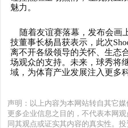
魅力。
随着友谊赛落幕，发布会画
技董事长杨昌获表示，此次Shoo
离不开各级领导的关怀、生态
场观众的支持。未来，球秀将继
域，为体育产业发展注入更多
声明：以上内容为本网站转自其它媒
更多企业信息之目的，不代表本网观
同其观点或证实其内容的真实性。投