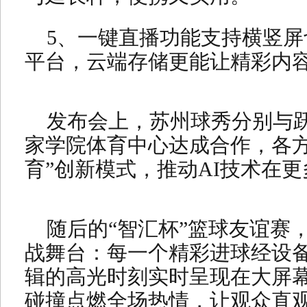
5、一键直播功能支持横竖
平台，云端存储更能让精彩内
发布会上，苏州球秀分别与
家学院体育中心达成合作，各方
育”创新模式，推动AI技术在
随后的“智汇杯”篮球友谊赛，成
战舞台：每一个精彩进球经设备
辑的高光时刻实时呈现在大屏
碰撞点燃全场热情，让观众直观