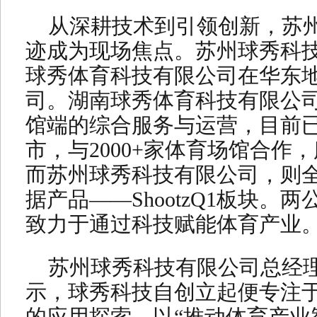
从深耕技术到引领创新，苏
迹成为现场焦点。苏州球秀科
球秀体育科技有限公司在华东
司。湖南球秀体育科技有限公
馆端的综合服务与运营，目前已
市，与2000+家体育场馆合作，
而苏州球秀科技有限公司，则
据产品——ShootzQ1板块。
致力于通过科技赋能体育产业
苏州球秀科技有限公司总经
示，球秀科技自创立起便专注于