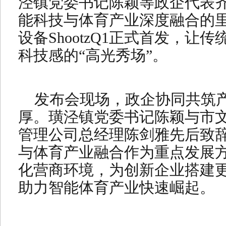
泾镇党委书记陈颖等政企代表齐
能科技与体育产业深度融合的
设备ShootzQ1正式首发，让
科技感的“高光秀场”。
发布会现场，政企协同共筑
厚。璜泾镇党委书记陈颖与市
管理公司总经理陈剑雅先后致辞
与体育产业融合作为重点发展
化营商环境，为创新企业搭建
助力智能体育产业快速崛起。