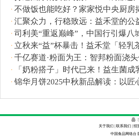
不做饭也能吃好？家家悦中央厨房揭
2025-08-16
汇聚众力，行稳致远：益禾堂的公
哲学
2025-08-15
司利美“重返巅峰”，中国行引爆八
08-11
立秋来“益”杯暴击！益禾堂「轻乳
罄创纪
2025-08-11
千亿赛道·粉面为王：智邦粉面浇头
2025-08-07
「奶粉搭子」时代已来！益生菌成
浇头行
2025-08-05
锦华月饼2025中秋新品解读：以
康CP密
2025-07-28
向节
2025-07-25
关于我们 | 联系我们 | 招
中国食品网络台