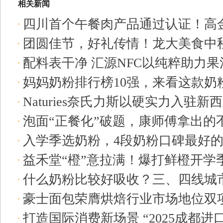
相关新闻
四川首个午餐肉产品通过认证！高
团圆佳节，好礼传情！龙大美食中
肉片通过
2025-09-12
配料表干净 汇源NFC以纯粹助力
09-11
妈妈奶粉排行榜10强，来看这款奶
04
Naturies奈氏力斯以硬实力入驻新西兰
泡面“正餐化”破题，康师傅拿出的
08-28
入学季选奶粉，4段奶粉口碑最好
益禾堂“橙”意拉满！爆打鲜橙开学
08-22
什么奶粉比较好吸收？三、四线城
元气
2025-08-21
豪士面包荣膺烘焙行业市场地位双
2025-08-19
打造国际消费新场景 “2025成都